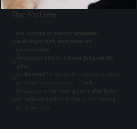
Ihr Nutzen
Ihre Software ist jederzeit
einsetzbar,
qualitätsgesichert, erweiterbar und
nachvollziehbar
Änderungen können in
kurzer Zeit produktiv
gehen
Ich
übersetze
für Sie und Ihre Kunden zwischen
der Kundensprache und der IT-Welt
Umsetzung von Anforderungen
in allen Teilen
der Software durch mich oder in Abstimmung
mit Ihrem Team